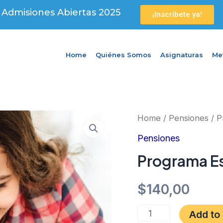
Admisiones Abiertas 2025
¡Inscríbete ya!
Home
Quiénes Somos
Asignaturas
Me
Programa
Home
/
Pensiones
/ P
Estándar
Pensiones
quantity
Programa E
$
140,00
Add to 