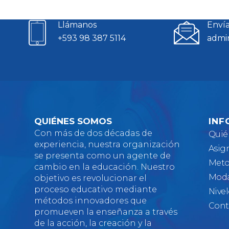
Llámanos
Envía
+593 98 387 5114
admi
QUIÉNES SOMOS
INF
Con más de dos décadas de
Quié
experiencia, nuestra organización
Asig
se presenta como un agente de
Meto
cambio en la educación. Nuestro
Moda
objetivo es revolucionar el
proceso educativo mediante
Nivel
métodos innovadores que
Cont
promueven la enseñanza a través
de la acción, la creación y la