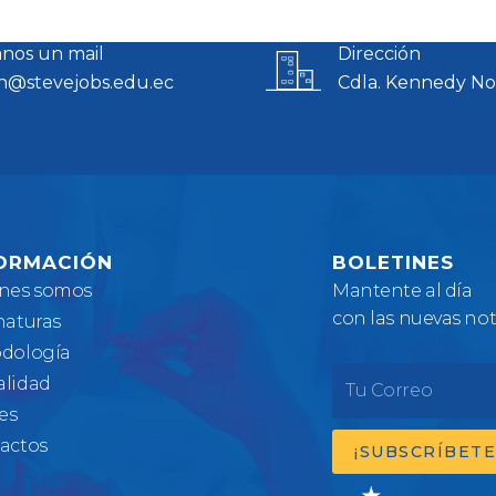
nos un mail
Dirección
n@stevejobs.edu.ec
Cdla. Kennedy No
ORMACIÓN
BOLETINES
nes somos
Mantente al día
con las nuevas not
naturas
dología
Tu
lidad
es
Correo
actos
¡SUBSCRÍBETE