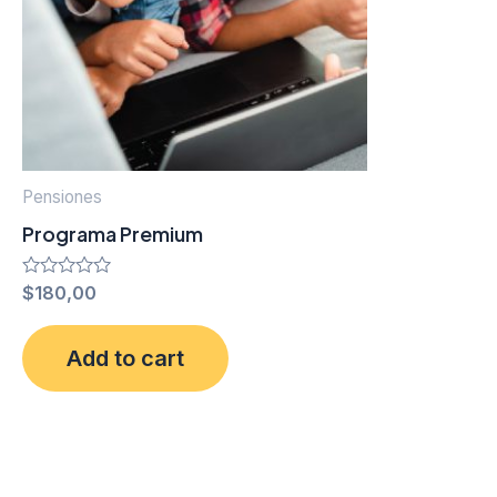
Pensiones
Programa Premium
Rated
$
180,00
0
out
of
Add to cart
5