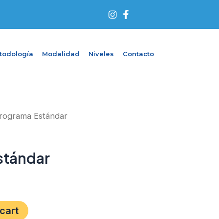
I
n
s
t
a
todología
Modalidad
Niveles
Contacto
g
r
a
m
rograma Estándar
stándar
cart